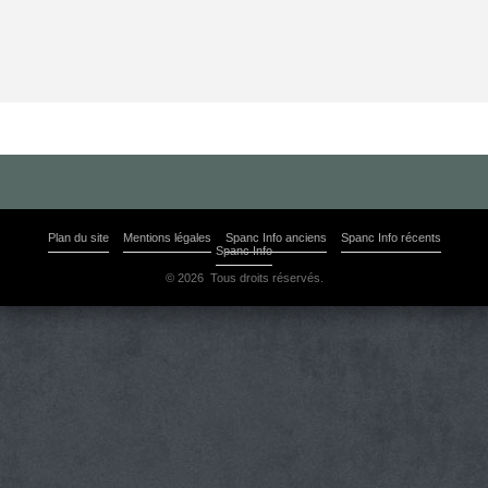
Plan du site
Mentions légales
Spanc Info anciens
Spanc Info récents
Spanc Info
© 2026 Tous droits réservés.