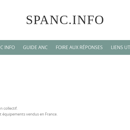
SPANC.INFO
C INFO
GUIDE ANC
FOIRE AUX RÉPONSES
LIENS UT
n collectif.
s et équipements vendus en France.