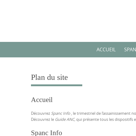
Skip
to
content
Skip
ACCUEIL
SPAN
to
content
Plan du site
Accueil
Découvrez
Spanc Info
, le trimestriel de l’assainissement no
Découvrez le
Guide ANC,
qui présente tous les dispositif
Spanc Info