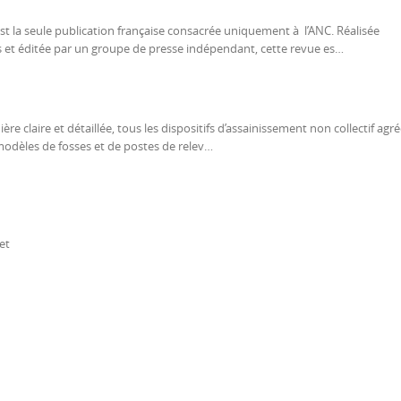
 est la seule publication française consacrée uniquement à l’ANC. Réalisée
és et éditée par un groupe de presse indépendant, cette revue es…
re claire et détaillée, tous les dispositifs d’assainissement non collectif agr
x modèles de fosses et de postes de relev…
et